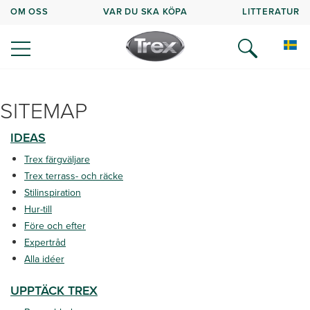
OM OSS
VAR DU SKA KÖPA
LITTERATUR
SITEMAP
IDEAS
Trex färgväljare
Trex terrass- och räcke
Stilinspiration
Hur-till
Före och efter
Expertråd
Alla idéer
UPPTÄCK TREX