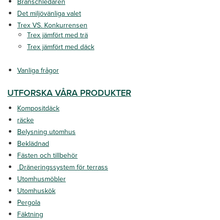
Branschledaren
Det miljövänliga valet
Trex VS. Konkurrensen
Trex jämfört med trä
Trex jämfört med däck
Vanliga frågor
UTFORSKA VÅRA PRODUKTER
Kompositdäck
räcke
Belysning utomhus
Beklädnad
Fästen och tillbehör
Dräneringssystem för terrass
Utomhusmöbler
Utomhuskök
Pergola
Fäktning