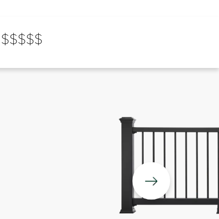
$$$$$