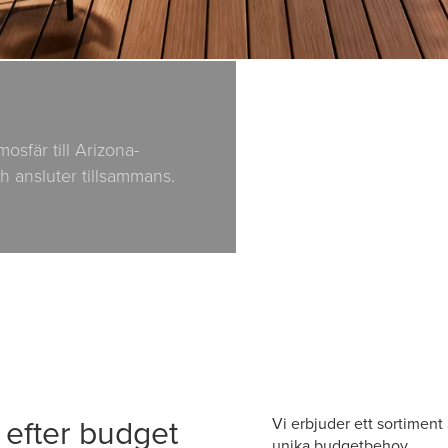
mosfär till Arizona-
h ansluter tillsammans.
 efter budget
Vi erbjuder ett sortiment
unika budgetbehov.