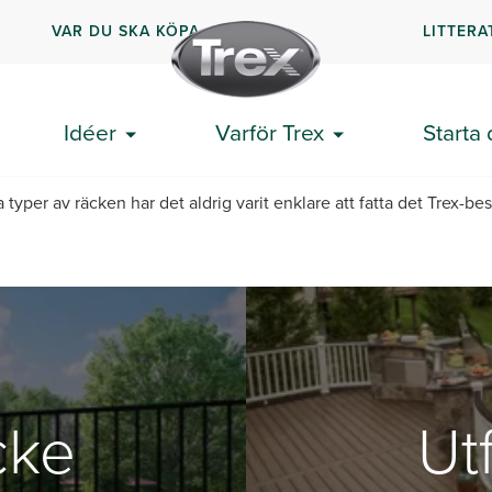
VAR DU SKA KÖPA
LITTERA
Trex® terrass räcke
Idéer
Varför Trex
Starta 
a typer av räcken har det aldrig varit enklare att fatta det Trex-besl
cke
Ut