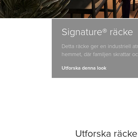
Signature® räcke
Detta räcke ger en industriell at
hemmet, där familjen skrattar oc
Utforska denna look
Utforska räcke