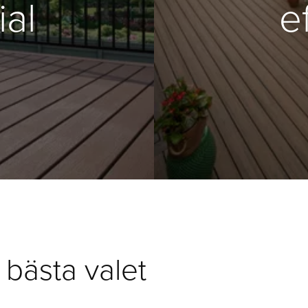
ial
e
 bästa valet