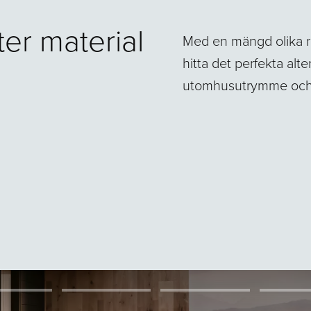
ter material
Med en mängd olika rä
hitta det perfekta alter
utomhusutrymme och m