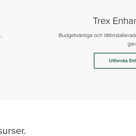
Trex Enha
,
Budgetvänliga och lättinstallera
gara
Utforska En
surser.