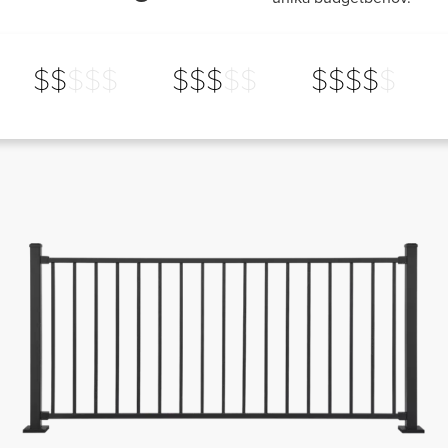
$$
$$$
$$$$