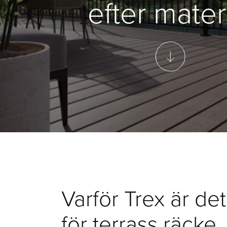
efter mater
Varför Trex är det
för terrass räcke