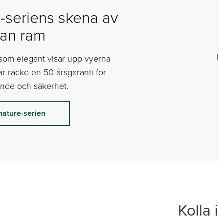
-seriens skena av
tan ram
som elegant visar upp vyerna
ar räcke en 50-årsgaranti för
nde och säkerhet.
nature-serien
Kolla 