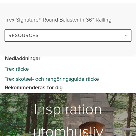
Trex Signature® Round Baluster in 36" Railing
RESOURCES
Nedladdningar
Trex räcke
Trex skötsel- och rengöringsguide räcke
Rekommenderas för dig
Inspiration
utomhusliv