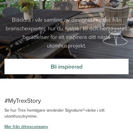
Bläddra i vår samling av designidéer, råd från
branschexperter, hur du hjälper till och hemägares
berättelser för att inspirera ditt nästa
utomhusprojekt.
Bli inspirerad
#MyTrexStory
Se hur Trex hemägare använder Signature®-räcke i sitt
utomhusutrymme.
Mer från @trexcompany