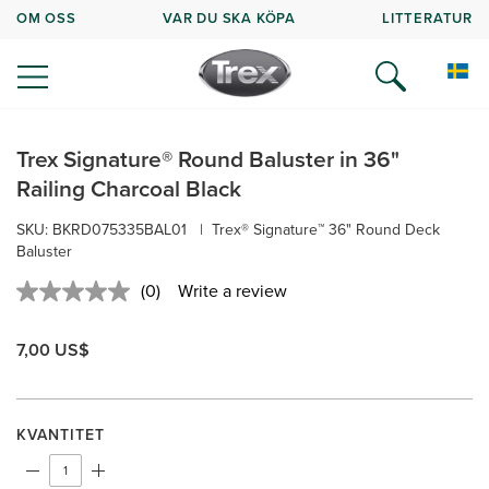
OM OSS
VAR DU SKA KÖPA
LITTERATUR
Trex Signature® Round Baluster in 36"
Railing Charcoal Black
SKU:
BKRD075335BAL01
|
Trex® Signature™ 36" Round Deck
Baluster
(0)
Write a review
No
rating
value.
7,00 US$
Same
page
link.
KVANTITET