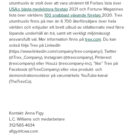
utomhusliv är stolt över att vara utnämnt till Forbes lista över
USA:s bästa medelstora företag
2021 och Fortune Magazines
lista över världens
100 snabbast växande företag
2020. Trex
utomhusliv finns på mer än 6 700 återförsäljare över hela
världen och erbjuder ett brett utbud av stilalternativ med färre
löpande underhåll än trä, samt ett verkligt miljömässigt
ansvarsfullt val. Mer information finns på
trex.com
. Du kan
också följa Trex på LinkedIn
(https://www.linkedin.com/company/trex-company/), Twitter
(@Trex_Company), Instagram (@trexcompany), Pinterest
(trexcompany) eller Houzz (trexcompany-inc), ”like” Trex på
Facebook (@TrexCompany) eller visa produkt- och
demonstrationsvideor på varumärkets YouTube-kanal
(TheTrexCo).
Kontakt: Anna Figy
L.C. Williams och medarbetare
312/565-4634
afigy@lcwa.com