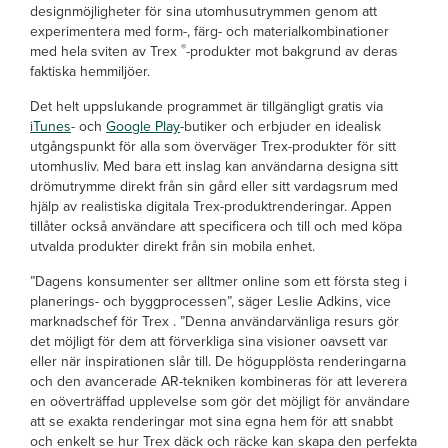
designmöjligheter för sina utomhusutrymmen genom att
experimentera med form-, färg- och materialkombinationer
®
med hela sviten av Trex
-produkter mot bakgrund av deras
faktiska hemmiljöer.
Det helt uppslukande programmet är tillgängligt gratis via
iTunes
- och
Google Play
-butiker och erbjuder en idealisk
utgångspunkt för alla som överväger Trex-produkter för sitt
utomhusliv. Med bara ett inslag kan användarna designa sitt
drömutrymme direkt från sin gård eller sitt vardagsrum med
hjälp av realistiska digitala Trex-produktrenderingar. Appen
tillåter också användare att specificera och till och med köpa
utvalda produkter direkt från sin mobila enhet.
”Dagens konsumenter ser alltmer online som ett första steg i
planerings- och byggprocessen”, säger Leslie Adkins, vice
marknadschef för Trex . ”Denna användarvänliga resurs gör
det möjligt för dem att förverkliga sina visioner oavsett var
eller när inspirationen slår till. De högupplösta renderingarna
och den avancerade AR-tekniken kombineras för att leverera
en oöverträffad upplevelse som gör det möjligt för användare
att se exakta renderingar mot sina egna hem för att snabbt
och enkelt se hur Trex däck och räcke kan skapa den perfekta