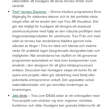
säkerställer att husägare att deras terrass förblir inom
räckhåll.
Trex® terrass Designer
– Denna intuitiva programvara finns
tillgänglig för stationära datorer och är det perfekta nästa
steget efter att ha använt den nya Trex AR Visualizer. Det
gör det möjligt för husägare att designa ett anpassat
utomhusutrymme med hjälp av den robusta portföljen med
högprestandaprodukter för utomhusliv. Trex Från och med
valet av terrass kan användarna bläddra igenom hela
utbudet av färger i Trex tre däck och blanda och matcha
räcke för praktiskt taget obegränsade designalternativ och
möjligheter. När användarna har slutfört en titt genererar
programmet automatiskt en lista över komponenter som
används i den designen för att göra inköpsprocessen
enklare. Dessutom kan hemägare skapa ett konto för att
spara sina projekt, vilket gör idédelning med familj eller
potentiella entreprenörer enkelt. Det uppskattar också
materialkostnader och ger korrekta renderingar av
inramningen.
Jag
deas
–
Trex.com IDEAS-sidan är ett onlinegalleri med
Trex-projekt som sträcker sig över regioner, storlekar,
funktioner och stilar. Husägare kan granska bilderna för att