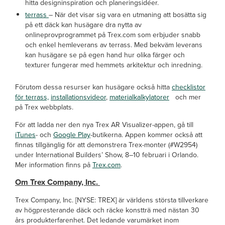
hitta designinspiration och planeringsidéer.
terrass
– När det visar sig vara en utmaning att bosätta sig
på ett däck kan husägare dra nytta av
onlineprovprogrammet på Trex.com
som erbjuder snabb
och enkel hemleverans av terrass. Med bekväm leverans
kan husägare se på egen hand hur olika färger och
texturer fungerar med hemmets arkitektur och inredning.
Förutom dessa resurser kan husägare också hitta
checklistor
för terrass,
installationsvideor
,
materialkalkylatorer
och mer
på Trex webbplats.
För att ladda ner den nya Trex AR Visualizer-appen, gå till
iTunes
- och
Google Play
-butikerna. Appen kommer också att
finnas tillgänglig för att demonstrera Trex-monter (#W2954)
under International Builders’ Show, 8–10 februari i Orlando.
Mer information finns på
Trex.com
.
Om Trex Company, Inc.
Trex Company, Inc. [NYSE: TREX] är världens största tillverkare
av högpresterande däck och räcke konstträ med nästan 30
års produkterfarenhet. Det ledande varumärket inom