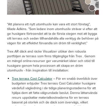
"Att planera ett nytt utomhusliv kan vara ett stort företag",
tillade Adkins. ”Som ledare inom utomhusliv strävar vi efter att
ge husägare förtroendet att ta de första stegen mot att bygga
sitt terrass och sedan tillhandahålla alla verktyg de behöver på
vägen för att effektivt förvandla sin dröm till verklighet.”
Trex AR däck and räcke Visualizer utökar den robusta
portföljen av terrass som finns tillgängliga från Trex . Genom
en mängd online-resurser ger varumärket idéer och stöd till
husägare genom hela processen att skapa en dröm
utomhusliv - från inspiration till installation:
Trex terrass Cost Calculator
– För en snabb överblick över
budgeten
erbjuder Trex terrass Cost Calculator husägare
värdefull vägledning i de tidiga planeringsstadierna för att
hjälpa dem att fatta välgrundade beslut. Denna lättanvända
resurs uppskattar materialkostnaderna för en terrass
baserat på storlek och de däck som övervägs, vilket