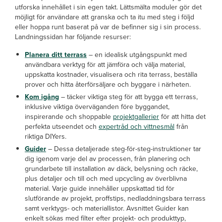
utforska innehållet i sin egen takt. Lättsmälta moduler gör det
möjligt för användare att granska och ta itu med steg i följd
eller hoppa runt baserat på var de befinner sig i sin process.
Landningssidan har följande resurser:
Planera ditt terrass
– en idealisk utgångspunkt med
användbara verktyg för att jämföra och välja material,
uppskatta kostnader, visualisera och rita terrass, beställa
prover och hitta återförsäljare och byggare i närheten.
Kom igång
– täcker viktiga steg för att bygga ett terrass,
inklusive viktiga överväganden före byggandet,
inspirerande och shoppable
projektgallerier
för att hitta det
perfekta utseendet och
expertråd och vittnesmål
från
riktiga DIYers.
Guider
– Dessa detaljerade steg-för-steg-instruktioner tar
dig igenom varje del av processen, från planering och
grundarbete till installation av däck, belysning och räcke,
plus detaljer och till och med upcycling av överblivna
material. Varje guide innehåller uppskattad tid för
slutförande av projekt, proffstips, nedladdningsbara terrass
samt verktygs- och materiallistor. Avsnittet Guider kan
enkelt sökas med filter efter projekt- och produkttyp,