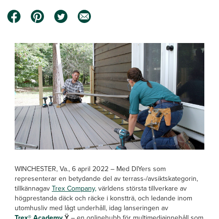
WINCHESTER, Va., 6 april 2022 – Med DIYers som
representerar en betydande del av terrass-/avsiktskategorin,
tillkännagav
Trex Company,
världens största tillverkare av
högprestanda däck och räcke i konstträ, och ledande inom
utomhusliv med lågt underhåll, idag lanseringen av
Trex® Academy
Ÿ
– en onlinehubb för multimediainnehåll som