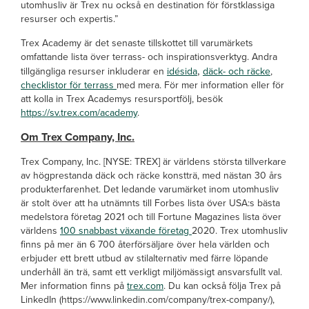
utomhusliv är Trex nu också en destination för förstklassiga
resurser och expertis.”
Trex Academy är det senaste tillskottet till varumärkets
omfattande lista över terrass- och inspirationsverktyg. Andra
,
tillgängliga resurser inkluderar en
idésida
däck- och räcke
,
checklistor för terrass
med mera. För mer information eller för
att kolla in Trex Academys resursportfölj, besök
https://sv.trex.com/academy
.
Om Trex Company, Inc.
Trex Company, Inc. [NYSE: TREX] är världens största tillverkare
av högprestanda däck och räcke konstträ, med nästan 30 års
produkterfarenhet. Det ledande varumärket inom utomhusliv
är stolt över att ha utnämnts till Forbes lista över USA:s bästa
medelstora företag 2021 och till Fortune Magazines lista över
världens
100 snabbast växande företag
2020. Trex utomhusliv
finns på mer än 6 700 återförsäljare över hela världen och
erbjuder ett brett utbud av stilalternativ med färre löpande
underhåll än trä, samt ett verkligt miljömässigt ansvarsfullt val.
Mer information finns på
trex.com
. Du kan också följa Trex på
LinkedIn (https://www.linkedin.com/company/trex-company/),