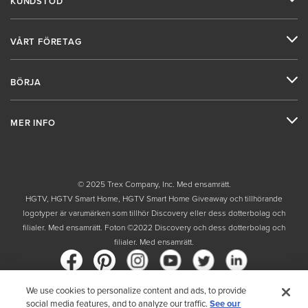
KUNDSTÖD
VÅRT FÖRETAG
BÖRJA
MER INFO
© 2025 Trex Company, Inc. Med ensamrätt.
HGTV, HGTV Smart Home, HGTV Smart Home Giveaway och tillhörande
logotyper är varumärken som tillhör Discovery eller dess dotterbolag och
filialer. Med ensamrätt. Foton ©2022 Discovery och dess dotterbolag och
filialer. Med ensamrätt.
We use cookies to personalize content and ads, to provide
social media features, and to analyze our traffic.
See our
Land