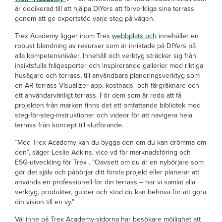
är dedikerad till att hjälpa DIYers att förverkliga sina terrass
genom att ge expertstöd varje steg på vägen.
Trex Academy ligger inom Trex
webbplats och
innehåller en
robust blandning av resurser som är inriktade på DIYers på
alla kompetensnivåer. Innehåll och verktyg sträcker sig från
insiktsfulla frågesporter och inspirerande gallerier med riktiga
husägare och terrass, till användbara planeringsverktyg som
en AR terrass Visualizer-app, kostnads- och färgräknare och
ett användarvänligt terrass. För dem som är redo att få
projekten från marken finns det ett omfattande bibliotek med
steg-för-steg-instruktioner och videor för att navigera hela
terrass från koncept till slutförande.
”Med Trex Academy kan du bygga den om du kan drömma om
den”, säger Leslie Adkins, vice vd för marknadsföring och
ESG-utveckling för Trex . ”Oavsett om du är en nybörjare som
gör det själv och påbörjar ditt första projekt eller planerar att
använda en professionell för din terrass – har vi samlat alla
verktyg, produkter, guider och stöd du kan behöva för att göra
din vision till en vy.”
Väl inne på Trex Academy-sidorna har besökare möjlighet att