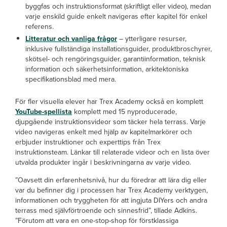
byggfas och instruktionsformat (skriftligt eller video), medan
varje enskild guide enkelt navigeras efter kapitel för enkel
referens.
Litteratur och vanliga frågor
– ytterligare resurser,
inklusive fullständiga installationsguider, produktbroschyrer,
skötsel- och rengöringsguider, garantiinformation, teknisk
information och säkerhetsinformation, arkitektoniska
specifikationsblad med mera.
För fler visuella elever har Trex Academy också en komplett
YouTube-spellista
komplett med 15 nyproducerade,
djupgående instruktionsvideor som täcker hela terrass. Varje
video navigeras enkelt med hjälp av kapitelmarkörer och
erbjuder instruktioner och experttips från Trex
instruktionsteam. Länkar till relaterade videor och en lista över
utvalda produkter ingår i beskrivningarna av varje video.
”Oavsett din erfarenhetsnivå, hur du föredrar att lära dig eller
var du befinner dig i processen har Trex Academy verktygen,
informationen och tryggheten för att ingjuta DIYers och andra
terrass med självförtroende och sinnesfrid”, tillade Adkins.
”Förutom att vara en one-stop-shop för förstklassiga