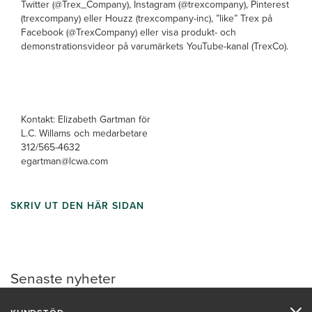
Twitter (@Trex_Company), Instagram (@trexcompany), Pinterest
(trexcompany) eller Houzz (trexcompany-inc), ”like” Trex på
Facebook (@TrexCompany) eller visa produkt- och
demonstrationsvideor på varumärkets YouTube-kanal (TrexCo).
Kontakt: Elizabeth Gartman för
L.C. Willams och medarbetare
312/565-4632
egartman@lcwa.com
SKRIV UT DEN HÄR SIDAN
Senaste nyheter