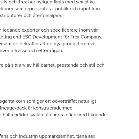
iv och Trex har nyligen firats med sex olika
ationer som representerar publik och input från
tributörer och återförsäljare.
om ledande experter och specificerare inom vår
arketing and ESG Development för Trex Company.
ersom de bekräftar att de nya produkterna vi
iver intresse och efterfrågan.
 på sitt arv av hållbarhet, prestanda och stil och
eganta korn som ger ett oöverträffat naturligt
. Lineage-däck är konstruerade med
ch hålla brädor svalare än andra däck med liknande
 fans och industrin uppmärksamhet, tjäna sex