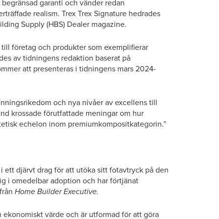
g begränsad garanti och vänder redan
träffade realism. Trex Trex Signature hedrades
lding Supply (HBS) Dealer magazine.
ll företag och produkter som exemplifierar
es av tidningens redaktion baserat på
kommer att presenteras i tidningens mars 2024-
ningsrikedom och nya nivåer av excellens till
end krossade förutfattade meningar om hur
estetisk echelon inom premiumkompositkategorin.”
 i ett djärvt drag för att utöka sitt fotavtryck på den
sig i omedelbar adoption och har förtjänat
 från
Home Builder Executive.
ch ekonomiskt värde och är utformad för att göra