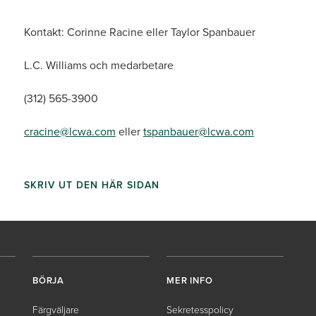
Kontakt: Corinne Racine eller Taylor Spanbauer
L.C. Williams och medarbetare
(312) 565-3900
cracine@lcwa.com
eller
tspanbauer@lcwa.com
SKRIV UT DEN HÄR SIDAN
BÖRJA
MER INFO
Färgväljare
Sekretesspolicy