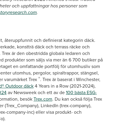
nheter och uppfattningar hos personer som
storyresearch.com
.
, återuppfunnit och definierat kategorin däck.
lverkade, konstträ däck och terrass räcke och
Trex är den obestridda globala ledaren och
ed produkter som säljs via mer än 6 700 butiker på
retaget en omfattande portfölj för utomhusliv som
enter utomhus, pergolor, spiraltrappor, stängsel,
®
er varumärket Trex
. Trex är baserat i Winchester,
ed® Outdoor däck
4 Years in a Row (2021-2024),
024
av Newsweek och ett av de
100 bästa ESG-
nformation, besök
Trex.com
. Du kan också följa Trex
er (Trex_Company), LinkedIn (trex-company),
rex-company-inc) eller visa produkt- och
o).