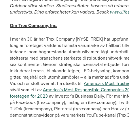
Outdoor däck-studien. Studieresultaten baseras på erfare
undersökts. Dina erfarenheter kan variera. Besök
www.life
Om Trex Company, Inc.
I mer än 30 år har Trex Company [NYSE: TREX] har uppfunnit
Idag är företaget världens främsta varumärke av hållbart til
ledande inom högprestanda utomhusliv med lågt underhåll. 
stoltserar med branschens starkaste distributionsnätverk m
sex kontinenter. Genom strategiska licensavtal erbjuder fö
inkluderar terrass, blinkande tejper, LED-belysning, kompon
gitter, majshål och utomhusmöbler – alla marknadsförs und
Va. och är stolt över att ha utsetts till
America’s Most Trust
såväl som ett av
America’s Most Responsible Companies 2
företagen för 2023
av Investor’s Business Daily. För mer i
på Facebook (trexcompany), Instagram (trexcompany), Twitt
TikTok (trexcompany), Pinterest (trexcompany) och Houzz (t
demonstrationsvideor på varumärkets YouTube-kanal (TrexC