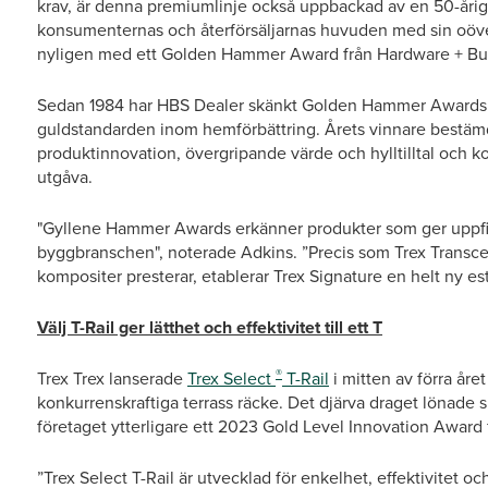
krav, är denna premiumlinje också uppbackad av en 50-åri
konsumenternas och återförsäljarnas huvuden med sin oöver
nyligen med ett Golden Hammer Award från Hardware + Bui
Sedan 1984 har HBS Dealer skänkt Golden Hammer Awards ti
guldstandarden inom hemförbättring. Årets vinnare bestämd
produktinnovation, övergripande värde och hylltilltal och 
utgåva.
"Gyllene Hammer Awards erkänner produkter som ger uppfin
byggbranschen", noterade Adkins. ”Precis som Trex Transc
kompositer presterar, etablerar Trex Signature en helt ny 
Välj T-Rail ger lätthet och effektivitet till ett T
®
Trex Trex lanserade
Trex Select
T-Rail
i mitten av förra året
konkurrenskraftiga terrass räcke. Det djärva draget lönade 
företaget ytterligare ett 2023 Gold Level Innovation Award
”Trex Select T-Rail är utvecklad för enkelhet, effektivitet o