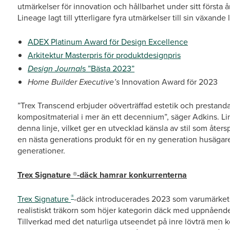
utmärkelser för innovation och hållbarhet under sitt först
Lineage lagt till ytterligare fyra utmärkelser till sin växande
ADEX Platinum Award för Design Excellence
Arkitektur Masterpris för produktdesignpris
Design Journal
s ”Bästa 2023”
Home Builder Executive’s
Innovation Award för 2023
”Trex Transcend erbjuder oöverträffad estetik och prestand
kompositmaterial i mer än ett decennium”, säger Adkins. Li
denna linje, vilket ger en utvecklad känsla av stil som åters
en nästa generations produkt för en ny generation husägare
generationer.
Trex Signature ®-däck hamrar konkurrenterna
®
Trex Signature
-däck introducerades 2023 som varumärkets
realistiskt träkorn som höjer kategorin däck med uppnåendet
Tillverkad med det naturliga utseendet på inre lövträ men 