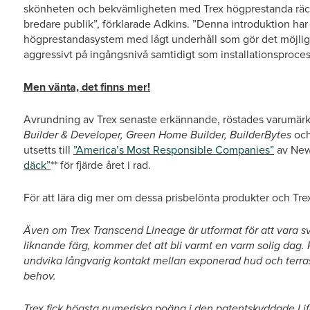
skönheten och bekvämligheten med Trex högprestanda räcke
bredare publik”, förklarade Adkins. ”Denna introduktion har 
högprestandasystem med lågt underhåll som gör det möjligt 
aggressivt på ingångsnivå samtidigt som installationsprocesse
Men vänta, det finns mer!
Avrundning av Trex senaste erkännande, röstades varumärk
Builder & Developer, Green Home Builder, BuilderBytes
oc
utsetts till
”America’s Most Responsible Companies”
av Ne
däck”
** för fjärde året i rad.
För att lära dig mer om dessa prisbelönta produkter och T
Även om Trex Transcend Lineage är utformat för att vara s
liknande färg, kommer det att bli varmt en varm solig dag.
undvika långvarig kontakt mellan exponerad hud och terras
behov.
Trex fick högsta numeriska poäng i den patentskyddade Li