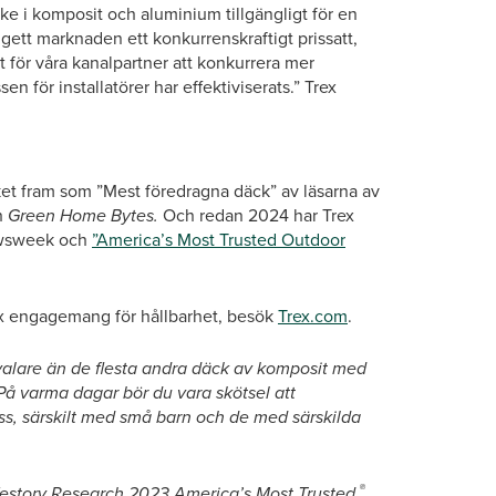
 i komposit och aluminium tillgängligt för en
gett marknaden ett konkurrenskraftigt prissatt,
för våra kanalpartner att konkurrera mer
n för installatörer har effektiviserats.” Trex
et fram som ”Mest föredragna däck” av läsarna av
h
Green Home Bytes.
Och redan 2024 har Trex
wsweek och
”America’s Most Trusted Outdoor
rex engagemang för hållbarhet, besök
Trex.com
.
valare än de flesta andra däck av komposit med
 På varma dagar bör du vara skötsel att
s, särskilt med små barn och de med särskilda
®
festory Research 2023 America’s Most Trusted