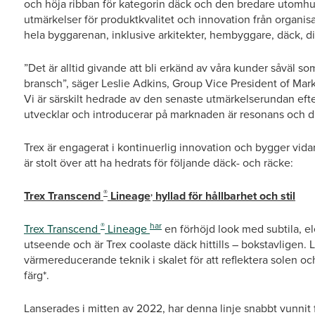
och höja ribban för kategorin däck och den bredare utomhusl
utmärkelser för produktkvalitet och innovation från organis
hela byggarenan, inklusive arkitekter, hembyggare, däck, dis
”Det är alltid givande att bli erkänd av våra kunder såväl s
bransch”, säger Leslie Adkins, Group Vice President of M
Vi är särskilt hedrade av den senaste utmärkelserundan eft
utvecklar och introducerar på marknaden är resonans och dr
Trex är engagerat i kontinuerlig innovation och bygger vidare
är stolt över att ha hedrats för följande däck- och räcke:
®
,
Trex Transcend
Lineage
hyllad för hållbarhet och stil
®
har
Trex Transcend
Lineage
en förhöjd look med subtila, el
utseende och är Trex coolaste däck hittills – bokstavligen
värmereducerande teknik i skalet för att reflektera solen o
färg*.
Lanserades i mitten av 2022, har denna linje snabbt vunnit