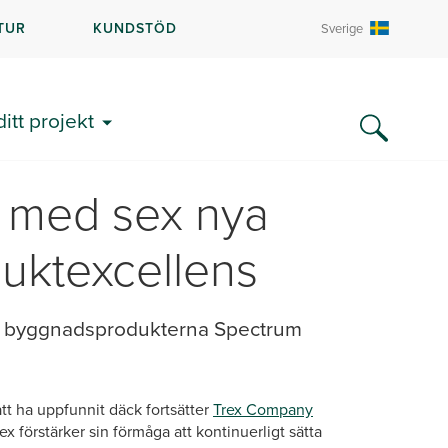
TUR
KUNDSTÖD
Sverige
ditt projekt
s med sex nya
duktexcellens
er byggnadsprodukterna Spectrum
att ha uppfunnit däck fortsätter
Trex Company
 förstärker sin förmåga att kontinuerligt sätta