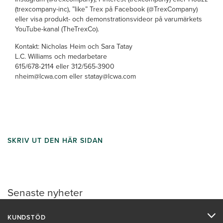
(trexcompany-inc), ”like” Trex på Facebook (@TrexCompany)
eller visa produkt- och demonstrationsvideor på varumärkets
YouTube-kanal (TheTrexCo).
Kontakt: Nicholas Heim och Sara Tatay
L.C. Williams och medarbetare
615/678-2114 eller 312/565-3900
nheim@lcwa.com eller statay@lcwa.com
SKRIV UT DEN HÄR SIDAN
Senaste nyheter
KUNDSTÖD