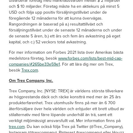
utvärderar företag med marknadsvärden mellan $ 2 miljarder
och $ 10 miljarder. Företag måste ha en aktiekurs på minst 5
USD och följa upp positiv försäljningstillväxt under de
föregående 12 månaderna för att kunna övervägas.
Rangordningen är baserad på a.) resultattillväxt och
försäljningstillväxt under de senaste 12 månaderna och under
de senaste 5 åren, b.) ett års och fem års avkastning på eget
kapital, och c.) 52 veckors total avkastning.
För mer information om Forbes 2021 lista över Amerikas bästa
medelstora företag, besök
www.forbes.com/lists/best-mid-cap-
companies/#265be33e59e1
. För att lära dig mer om Trex,
besök
Trex.com
.
Om Trex Company, Inc.
Trex Company, Inc. [NYSE: TREX] är världens största tillverkare
av högprestanda däck och räcke konstträ med mer än 25 års
produkterfarenhet. Trex utomhusliv finns på mer än 6 700
återförsäljare över hela världen och erbjuder ett brett utbud av
stilalternativ med färre löpande underhåll än trä, samt ett
verkligt miljömässigt ansvarsfullt val. Mer information finns på
trex.com
. Du kan också följa Trex på Twitter (@Trex_Company),
Instagram (@trexcompany), Pinterest (trexcompany) eller Houzz