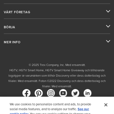
VÅRT FÖRETAG
BÖRJA
MER INFO
© 2025 Trex Company, Inc. Med ensamrätt.
HGTV, HGTV Smart Home, HGTV Smart Home Giveaway och tillhörande
logotyper är varumärken som tillhör Discovery eller dess dotterbolag och
filialer. Med ensamrätt. Foton ©2022 Discovery och dess dotterbolag och
filialer. Med ensamrätt.
We use cookies to personalize content and ads, to provide
social media features, and to analyze our traffic.
See our
Land
cookie policy.
You can use cookie settings to change your