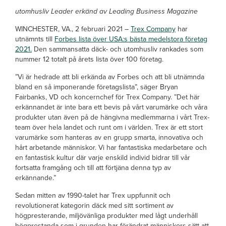
utomhusliv Leader erkänd av Leading Business Magazine
WINCHESTER, VA., 2 februari 2021 –
Trex Company
har
utnämnts till
Forbes lista över USA:s bästa medelstora företag
2021.
Den sammansatta däck- och utomhusliv rankades som
nummer 12 totalt på årets lista över 100 företag.
”Vi är hedrade att bli erkända av Forbes och att bli utnämnda
bland en så imponerande företagslista”, säger Bryan
Fairbanks, VD och koncernchef för Trex Company. ”Det här
erkännandet är inte bara ett bevis på vårt varumärke och våra
produkter utan även på de hängivna medlemmarna i vårt Trex-
team över hela landet och runt om i världen. Trex är ett stort
varumärke som hanteras av en grupp smarta, innovativa och
hårt arbetande människor. Vi har fantastiska medarbetare och
en fantastisk kultur där varje enskild individ bidrar till vår
fortsatta framgång och till att förtjäna denna typ av
erkännande.”
Sedan mitten av 1990-talet har Trex uppfunnit och
revolutionerat kategorin däck med sitt sortiment av
högpresterande, miljövänliga produkter med lågt underhåll
högprestanda som i grunden har förändrat människors sätt att