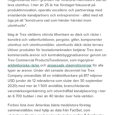
leva utomhus. I mer än 25 år har företaget fokuserat på
produktinnovation, operativ excellens och partnerskap med
enastående kanalpartners och entreprenörer - alltid med ett
öga på att "konstruera vad som händer härnäst inom
utomhusliv".
Idag är Trex världens största tillverkare av däck och räcke i
konstträ och vattenfunktioner, pergolor, gitter, komponenter
utomhus och utomhusmöbler. utomhusliv
däck räcke terrass
Utöver produkter för bostadsmarknaden betjänar Trex även
kommersiella arenor och kontraktsbyggnadsarenor genom sin
Trex Commercial ProductsTrexdivision, som ingenjörer
arkitektoniska räcke
och
anpassade staginglösningar
för alla
typer av arenor. Under det senaste decenniet har Trex
Company omvandlats till en intäktstillverkare på 817 miljoner
USD (under de 12 månaderna som slutar den 30 september
2020) med mer än 1 500 anställda, branschledande
varumärkesigenkänning och oöverträffad kanalplacering i mer
än 6 700 butiker i mer än 40 länder över hela världen.
Forbes lista över Amerikas bästa medelstora företag
sammanställdes med hjälp av data från FactSet, som