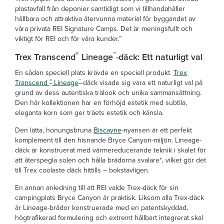
plastavfall från deponier samtidigt som vi tillhandahåller
hållbara och attraktiva återvunna material för byggandet av
våra privata REI Signature Camps. Det är meningsfullt och
viktigt för REI och för våra kunder.”
®
™
Trex Transcend
Lineage
-däck: Ett naturligt val
En sådan speciell plats krävde en speciell produkt.
Trex
®
™
Transcend
Lineage
-däck visade sig vara ett naturligt val på
grund av dess autentiska trälook och unika sammansättning.
Den här kollektionen har en förhöjd estetik med subtila,
eleganta korn som ger träets estetik och känsla.
Den lätta, honungsbruna
Biscayne
-nyansen är ett perfekt
komplement till den hisnande Bryce Canyon-miljön. Lineage-
däck är konstruerat med värmereducerande teknik i skalet för
att återspegla solen och hålla brädorna svalare*, vilket gör det
till Trex coolaste däck hittills – bokstavligen.
En annan anledning till att REI valde Trex-däck för sin
campingplats Bryce Canyon är praktisk. Liksom alla Trex-däck
är Lineage-brädor konstruerade med en patentskyddad,
högtrafikerad formulering och extremt hållbart integrerat skal