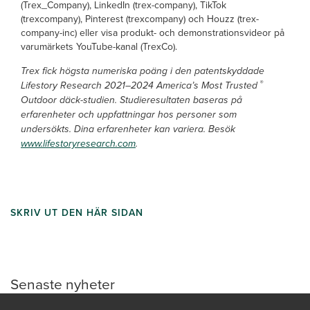
(Trex_Company), LinkedIn (trex-company), TikTok
(trexcompany), Pinterest (trexcompany) och Houzz (trex-
company-inc) eller visa produkt- och demonstrationsvideor på
varumärkets YouTube-kanal (TrexCo).
Trex fick högsta numeriska poäng i den patentskyddade
®
Lifestory Research 2021–2024 America’s Most Trusted
Outdoor däck-studien. Studieresultaten baseras på
erfarenheter och uppfattningar hos personer som
undersökts. Dina erfarenheter kan variera. Besök
www.lifestoryresearch.com
.
SKRIV UT DEN HÄR SIDAN
Senaste nyheter