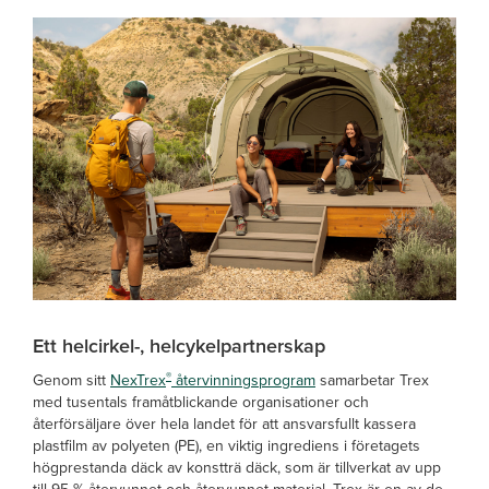
Ett helcirkel-, helcykelpartnerskap
®
Genom sitt
NexTrex
återvinningsprogram
samarbetar Trex
med tusentals framåtblickande organisationer och
återförsäljare över hela landet för att ansvarsfullt kassera
plastfilm av polyeten (PE), en viktig ingrediens i företagets
högprestanda däck av konstträ däck, som är tillverkat av upp
till 95 % återvunnet och återvunnet material. Trex är en av de