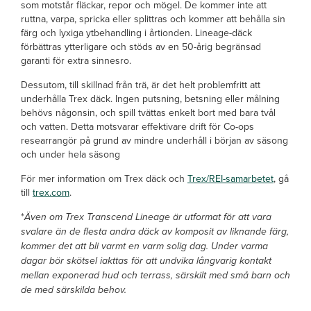
som motstår fläckar, repor och mögel. De kommer inte att
ruttna, varpa, spricka eller splittras och kommer att behålla sin
färg och lyxiga ytbehandling i årtionden. Lineage-däck
förbättras ytterligare och stöds av en 50-årig begränsad
garanti för extra sinnesro.
Dessutom, till skillnad från trä, är det helt problemfritt att
underhålla Trex däck. Ingen putsning, betsning eller målning
behövs någonsin, och spill tvättas enkelt bort med bara tvål
och vatten. Detta motsvarar effektivare drift för Co-ops
researrangör på grund av mindre underhåll i början av säsong
och under hela säsong
För mer information om Trex däck och
Trex/REI-samarbetet
, gå
till
trex.com
.
*
Även om Trex Transcend Lineage är utformat för att vara
svalare än de flesta andra däck av komposit av liknande färg,
kommer det att bli varmt en varm solig dag. Under varma
dagar bör skötsel iakttas för att undvika långvarig kontakt
mellan exponerad hud och terrass, särskilt med små barn och
de med särskilda behov.