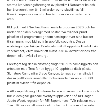
största återvinningsföretagen av plastfilm i Nordamerika och
har återvunnit mer än 5 miljarder pund plastfilmavfall i
tillverkningen av sina utomhusliv under de senaste trettio
åren.
REI gick med i NexTrex®kommersiella program 2020 och har
under den tiden bidragit med nästan två miljoner pund
plastfilm till programmet genom samlingar över sina butiker
tillsammans med bidrag från uppfyllelsecentra. Dessa
ansträngningar främjar företagets mål att uppnå noll avfall i sin
verksamhet, vilket kräver att minst 90% av avfallet avleds från
deponi eller avfall till energi.
Företaget tog dessa ansträngningar till REI:s campingplats och
arbetade med Trex för att bygga 10 upphöjda däck på sitt
Signature Camp nära Bryce Canyon. terrass som används i
dessa plattformar innehåller motsvarande mer än 700 000
plastfilm avledd från deponier.
– Att skapa tillgång till naturen för alla är kärnan i vilka vi är och
hur vi designar guidade äventyrsupplevelser på REI, säger
Justin Wood, regissör för REI Experiences. ”Vår relation med
Trex hjälper oss att minska vårt fotavtryck genom att avleda