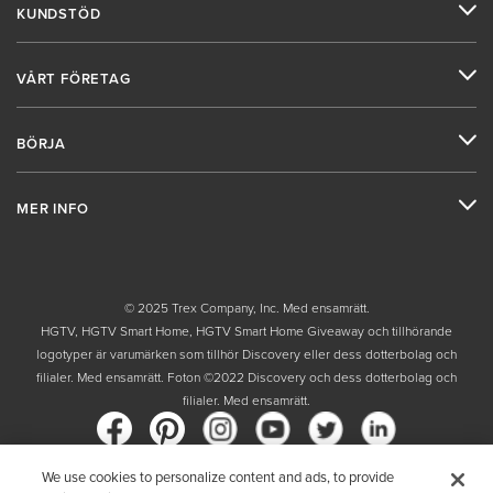
KUNDSTÖD
VÅRT FÖRETAG
BÖRJA
MER INFO
© 2025 Trex Company, Inc. Med ensamrätt.
HGTV, HGTV Smart Home, HGTV Smart Home Giveaway och tillhörande
logotyper är varumärken som tillhör Discovery eller dess dotterbolag och
filialer. Med ensamrätt. Foton ©2022 Discovery och dess dotterbolag och
filialer. Med ensamrätt.
We use cookies to personalize content and ads, to provide