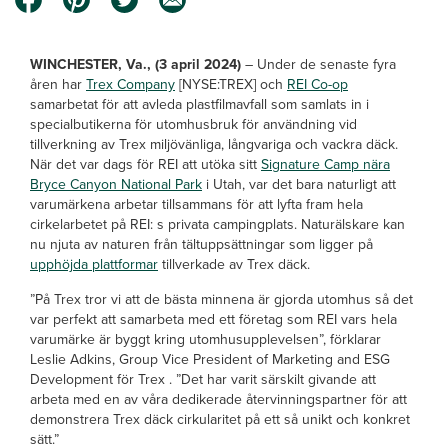
WINCHESTER, Va., (3 april 2024)
– Under de senaste fyra
åren har
Trex Company
[NYSE:TREX] och
REI Co-op
samarbetat för att avleda plastfilmavfall som samlats in i
specialbutikerna för utomhusbruk för användning vid
tillverkning av Trex miljövänliga, långvariga och vackra däck.
När det var dags för REI att utöka sitt
Signature Camp nära
Bryce Canyon National Park
i Utah, var det bara naturligt att
varumärkena arbetar tillsammans för att lyfta fram hela
cirkelarbetet på REI: s privata campingplats. Naturälskare kan
nu njuta av naturen från tältuppsättningar som ligger på
upphöjda plattformar
tillverkade av Trex däck.
”På Trex tror vi att de bästa minnena är gjorda utomhus så det
var perfekt att samarbeta med ett företag som REI vars hela
varumärke är byggt kring utomhusupplevelsen”, förklarar
Leslie Adkins, Group Vice President of Marketing and ESG
Development för Trex . ”Det har varit särskilt givande att
arbeta med en av våra dedikerade återvinningspartner för att
demonstrera Trex däck cirkularitet på ett så unikt och konkret
sätt.”