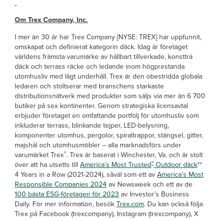
Om Trex Company, Inc.
I mer än 30 år har Trex Company [NYSE: TREX] har uppfunnit,
omskapat och definierat kategorin däck. Idag är företaget
världens främsta varumärke av hållbart tillverkade, konstträ
däck och terrass räcke och ledande inom högprestanda
utomhusliv med lågt underhåll. Trex är den obestridda globala
ledaren och stoltserar med branschens starkaste
distributionsnätverk med produkter som säljs via mer än 6 700
butiker på sex kontinenter. Genom strategiska licensavtal
erbjuder företaget en omfattande portfölj för utomhusliv som
inkluderar terrass, blinkande tejper, LED-belysning,
komponenter utomhus, pergolor, spiraltrappor, stängsel, gitter,
majshål och utomhusmöbler – alla marknadsförs under
®
varumärket Trex
. Trex är baserat i Winchester, Va. och är stolt
®
över att ha utsetts till
America’s Most Trusted
Outdoor däck
**
4 Years in a Row (2021-2024), såväl som ett av
America’s Most
Responsible Companies 2024
av Newsweek och ett av de
100 bästa ESG-företagen för 2023
av Investor’s Business
Daily. För mer information, besök
Trex.com
. Du kan också följa
Trex på Facebook (trexcompany), Instagram (trexcompany), X