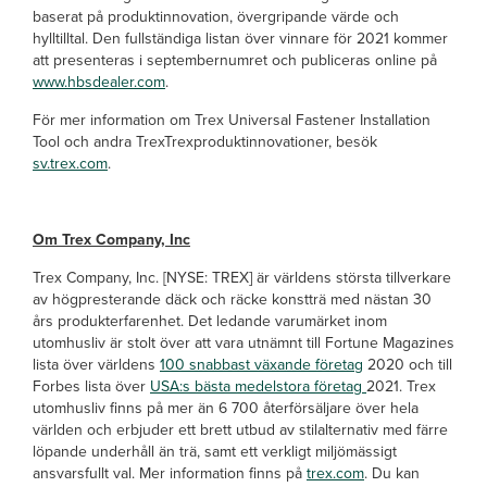
baserat på produktinnovation, övergripande värde och
hylltilltal. Den fullständiga listan över vinnare för 2021 kommer
att presenteras i septembernumret och publiceras online på
www.hbsdealer.com
.
För mer information om Trex Universal Fastener Installation
Tool och andra TrexTrexproduktinnovationer, besök
sv.trex.com
.
Om Trex Company, Inc
Trex Company, Inc. [NYSE: TREX] är världens största tillverkare
av högpresterande däck och räcke konstträ med nästan 30
års produkterfarenhet. Det ledande varumärket inom
utomhusliv är stolt över att vara utnämnt till Fortune Magazines
lista över världens
100 snabbast växande företag
2020 och till
Forbes lista över
USA:s bästa medelstora företag
2021. Trex
utomhusliv finns på mer än 6 700 återförsäljare över hela
världen och erbjuder ett brett utbud av stilalternativ med färre
löpande underhåll än trä, samt ett verkligt miljömässigt
ansvarsfullt val. Mer information finns på
trex.com
. Du kan