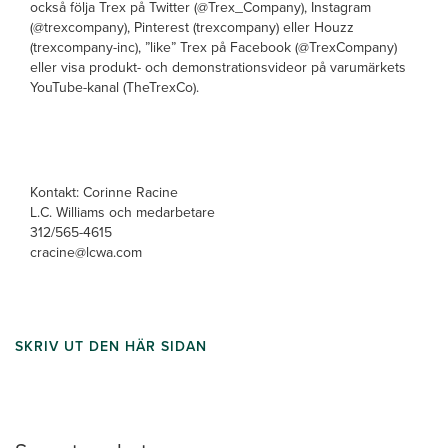
också följa Trex på Twitter (@Trex_Company), Instagram
(@trexcompany), Pinterest (trexcompany) eller Houzz
(trexcompany-inc), ”like” Trex på Facebook (@TrexCompany)
eller visa produkt- och demonstrationsvideor på varumärkets
YouTube-kanal (TheTrexCo).
Kontakt: Corinne Racine
L.C. Williams och medarbetare
312/565-4615
cracine@lcwa.com
SKRIV UT DEN HÄR SIDAN