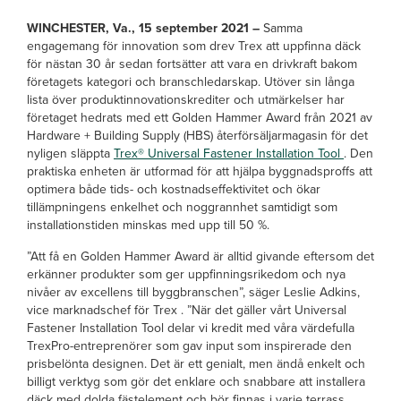
WINCHESTER, Va., 15 september 2021 –
Samma
engagemang för innovation som drev Trex att uppfinna däck
för nästan 30 år sedan fortsätter att vara en drivkraft bakom
företagets kategori och branschledarskap.
Utöver sin långa
lista över produktinnovationskrediter och utmärkelser har
företaget hedrats med ett Golden Hammer Award från 2021 av
Hardware + Building Supply (HBS) återförsäljarmagasin för det
nyligen släppta
Trex® Universal Fastener Installation Tool
. Den
praktiska enheten är utformad för att hjälpa byggnadsproffs att
optimera både tids- och kostnadseffektivitet och ökar
tillämpningens enkelhet och noggrannhet samtidigt som
installationstiden minskas med upp till 50 %.
”Att få en Golden Hammer Award är alltid givande eftersom det
erkänner produkter som ger uppfinningsrikedom och nya
nivåer av excellens till byggbranschen”, säger Leslie Adkins,
vice marknadschef för Trex . ”När det gäller vårt Universal
Fastener Installation Tool delar vi kredit med våra värdefulla
TrexPro-entreprenörer som gav input som inspirerade den
prisbelönta designen. Det är ett genialt, men ändå enkelt och
billigt verktyg som gör det enklare och snabbare att installera
däck med dolda fästelement och bör finnas i varje terrass