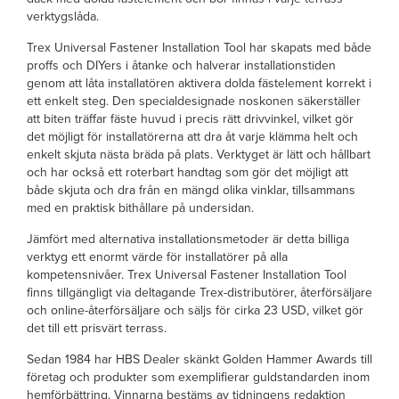
verktygslåda.
Trex Universal Fastener Installation Tool har skapats med både
proffs och DIYers i åtanke och halverar installationstiden
genom att låta installatören aktivera dolda fästelement korrekt i
ett enkelt steg. Den specialdesignade noskonen säkerställer
att biten träffar fäste huvud i precis rätt drivvinkel, vilket gör
det möjligt för installatörerna att dra åt varje klämma helt och
enkelt skjuta nästa bräda på plats. Verktyget är lätt och hållbart
och har också ett roterbart handtag som gör det möjligt att
både skjuta och dra från en mängd olika vinklar, tillsammans
med en praktisk bithållare på undersidan.
Jämfört med alternativa installationsmetoder är detta billiga
verktyg ett enormt värde för installatörer på alla
kompetensnivåer. Trex Universal Fastener Installation Tool
finns tillgängligt via deltagande Trex-distributörer, återförsäljare
och online-återförsäljare och säljs för cirka 23 USD, vilket gör
det till ett prisvärt terrass.
Sedan 1984 har HBS Dealer skänkt Golden Hammer Awards till
företag och produkter som exemplifierar guldstandarden inom
hemförbättring. Vinnarna bestäms av tidningens redaktion