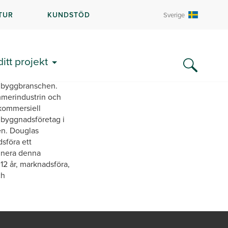
TUR
KUNDSTÖD
Sverige
ditt projekt
ng och
 byggbranschen.
mmerindustrin och
 kommersiell
ombyggnadsföretag i
den. Douglas
dsföra ett
inera denna
2 år, marknadsföra,
ch