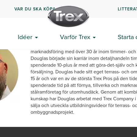
VAR DU SKA KÖPA
LITTERA
Doug Lind
Idéer
Varför Trex
Starta 
Douglas Lind är en professionell inom byggledni
marknadsföring med över 30 år inom timmer- och
Douglas började sin karriär inom detaljhandeln ti
spenderade 10-plus år med att göra-det-själv och
försäljning. Douglas hade sitt eget terrass- och 
15 år och var en av de största Trex Pros på den ti
spenderade tid på att förnya, tillverka och markna
stålramföretag för utomhusdäck. Genom att komb
kunskap har Douglas arbetat med Trex Company i 1
sälja och utveckla utbildningsvideor för terrass- o
ombyggnadsprojekt.