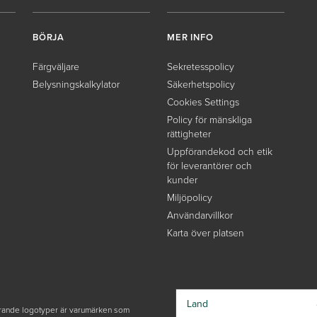
BÖRJA
MER INFO
Färgväljare
Sekretesspolicy
Belysningskalkylator
Säkerhetspolicy
Cookies Settings
Policy för mänskliga
rättigheter
Uppförandekod och etik
för leverantörer och
kunder
Miljöpolicy
Användarvillkor
Karta över platsen
Land
ande logotyper är varumärken som