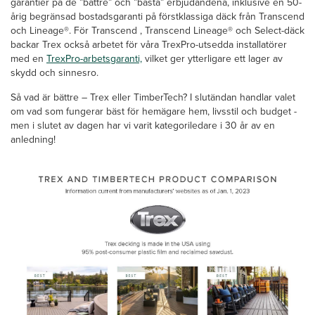
garantier på de ”bättre” och ”bästa” erbjudandena, inklusive en 50-
årig begränsad bostadsgaranti på förstklassiga däck från Transcend
och Lineage®. För Transcend , Transcend Lineage® och Select-däck
backar Trex också arbetet för våra TrexPro-utsedda installatörer
med en
TrexPro-arbetsgaranti,
vilket ger ytterligare ett lager av
skydd och sinnesro.
Så vad är bättre – Trex eller TimberTech? I slutändan handlar valet
om vad som fungerar bäst för hemägare hem, livsstil och budget -
men i slutet av dagen har vi varit kategoriledare i 30 år av en
anledning!