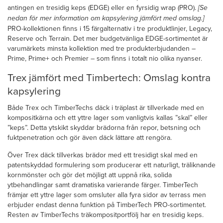
antingen en tresidig keps (EDGE) eller en fyrsidig wrap (PRO).
[Se
nedan för mer information om kapsylering jämfört med omslag.]
PRO-kollektionen finns i 15 färgalternativ i tre produktlinjer, Legacy,
Reserve och Terrain. Det mer budgetvänliga EDGE-sortimentet är
varumärkets minsta kollektion med tre produkterbjudanden –
Prime, Prime+ och Premier – som finns i totalt nio olika nyanser.
Trex jämfört med Timbertech: Omslag kontra
kapsylering
Både Trex och TimberTechs däck i träplast är tillverkade med en
kompositkärna och ett yttre lager som vanligtvis kallas ”skal” eller
”keps”. Detta ytskikt skyddar brädorna från repor, betsning och
fuktpenetration och gör även däck lättare att rengöra.
Över Trex däck tillverkas brädor med ett tresidigt skal med en
patentskyddad formulering som producerar ett naturligt, träliknande
kornmönster och gör det möjligt att uppnå rika, solida
ytbehandlingar samt dramatiska varierande färger. TimberTech
främjar ett yttre lager som omsluter alla fyra sidor av terrass men
erbjuder endast denna funktion på TimberTech PRO-sortimentet.
Resten av TimberTechs träkompositportfölj har en tresidig keps.