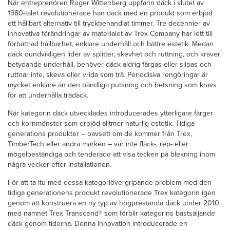
När entreprenören Roger Wittenberg uppfann däck i slutet av
1980-talet revolutionerade han däck med en produkt som erbjöd
ett hållbart alternativ till tryckbehandlat timmer. Tre decennier av
innovativa förändringar av materialet av Trex Company har lett till
förbättrad hållbarhet, enklare underhåll och bättre estetik. Medan
däck oundvikligen lider av splitter, skevhet och ruttning, och kräver
betydande underhåll, behöver däck aldrig färgas eller slipas och
ruttnar inte, skeva eller vrida som trä. Periodiska rengöringar är
mycket enklare än den oändliga putsning och betsning som krävs
för att underhålla trädäck.
När kategorin däck utvecklades introducerades ytterligare färger
och kornmönster som erbjöd alltmer naturlig estetik. Tidiga
generations produkter – oavsett om de kommer från Trex,
TimberTech eller andra märken – var inte fläck-, rep- eller
mögelbeständiga och tenderade att visa tecken på blekning inom
några veckor efter installationen.
För att ta itu med dessa kategoriövergripande problem med den
tidiga generationens produkt revolutionerade Trex kategorin igen
genom att konstruera en ny typ av högprestanda däck under 2010
med namnet Trex Transcend® som förblir kategorins bästsäljande
däck genom tiderna. Denna innovation introducerade en