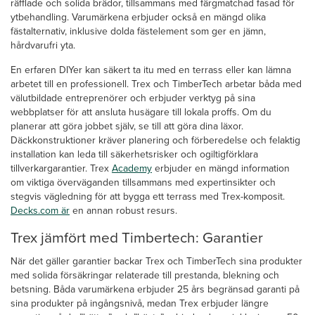
räfflade och solida brädor, tillsammans med färgmatchad fasad för
ytbehandling. Varumärkena erbjuder också en mängd olika
fästalternativ, inklusive dolda fästelement som ger en jämn,
hårdvarufri yta.
En erfaren DIYer kan säkert ta itu med en terrass eller kan lämna
arbetet till en professionell. Trex och TimberTech arbetar båda med
välutbildade entreprenörer och erbjuder verktyg på sina
webbplatser för att ansluta husägare till lokala proffs. Om du
planerar att göra jobbet själv, se till att göra dina läxor.
Däckkonstruktioner kräver planering och förberedelse och felaktig
installation kan leda till säkerhetsrisker och ogiltigförklara
tillverkargarantier. Trex
Academy
erbjuder en mängd information
om viktiga överväganden tillsammans med expertinsikter och
stegvis vägledning för att bygga ett terrass med Trex-komposit.
Decks.com är
en annan robust resurs.
Trex jämfört med Timbertech: Garantier
När det gäller garantier backar Trex och TimberTech sina produkter
med solida försäkringar relaterade till prestanda, blekning och
betsning. Båda varumärkena erbjuder 25 års begränsad garanti på
sina produkter på ingångsnivå, medan Trex erbjuder längre