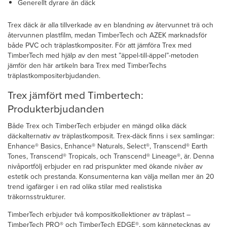
Generellt dyrare än däck
Trex däck är alla tillverkade av en blandning av återvunnet trä och
återvunnen plastfilm, medan TimberTech och AZEK marknadsför
både PVC och träplastkompositer. För att jämföra Trex med
TimberTech med hjälp av den mest ”äppel-till-äppel”-metoden
jämför den här artikeln bara Trex med TimberTechs
träplastkompositerbjudanden.
Trex jämfört med Timbertech:
Produkterbjudanden
Både Trex och TimberTech erbjuder en mängd olika däck
däckalternativ av träplastkomposit. Trex-däck finns i sex samlingar:
Enhance® Basics, Enhance® Naturals, Select®, Transcend® Earth
Tones, Transcend® Tropicals, och Transcend® Lineage®, är. Denna
nivåportfölj erbjuder en rad prispunkter med ökande nivåer av
estetik och prestanda. Konsumenterna kan välja mellan mer än 20
trend igafärger i en rad olika stilar med realistiska
träkornsstrukturer.
TimberTech erbjuder två kompositkollektioner av träplast –
TimberTech PRO® och TimberTech EDGE®, som kännetecknas av