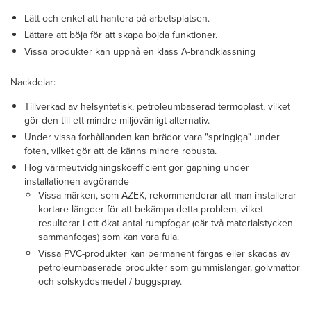
Lätt och enkel att hantera på arbetsplatsen.
Lättare att böja för att skapa böjda funktioner.
Vissa produkter kan uppnå en klass A-brandklassning
Nackdelar:
Tillverkad av helsyntetisk, petroleumbaserad termoplast, vilket
gör den till ett mindre miljövänligt alternativ.
Under vissa förhållanden kan brädor vara "springiga" under
foten, vilket gör att de känns mindre robusta.
Hög värmeutvidgningskoefficient gör gapning under
installationen avgörande
Vissa märken, som AZEK, rekommenderar att man installerar
kortare längder för att bekämpa detta problem, vilket
resulterar i ett ökat antal rumpfogar (där två materialstycken
sammanfogas) som kan vara fula.
Vissa PVC-produkter kan permanent färgas eller skadas av
petroleumbaserade produkter som gummislangar, golvmattor
och solskyddsmedel / buggspray.