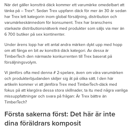
När det gäller konstträ däck kommer ett varumärke omedelbart att
tänka på – Trex®. Sedan Trex uppfann däck för mer än 30 år sedan
har Trex lett kategorin inom global försäljning, distribution och
varumärkeskännedom för konsument. Trex har branschens
starkaste distributionsnätverk med produkter som säljs via mer än
6 700 butiker på sex kontinenter.
Under årens lopp har ett antal andra märken dykt upp med hopp
om att fånga en bit av konstträ däck kategori. Av dessa är
TimberTech den närmaste konkurrenten till Trex baserat på
försäljningsvolym.
Vi jämförs ofta med denna # 2-spelare, även om våra varumärken
och produkterbjudanden skiljer sig åt på olika sätt. I den här
artikeln kommer vi att jämföra Trex med TimberTech-däck med
fokus på att klargöra dessa stora skillnader, ta itu med några vanliga
missuppfattningar och svara på frågan: Är Trex bättre än
TimberTech?
Första sakerna först: Det här är inte
dina föräldrars komposit