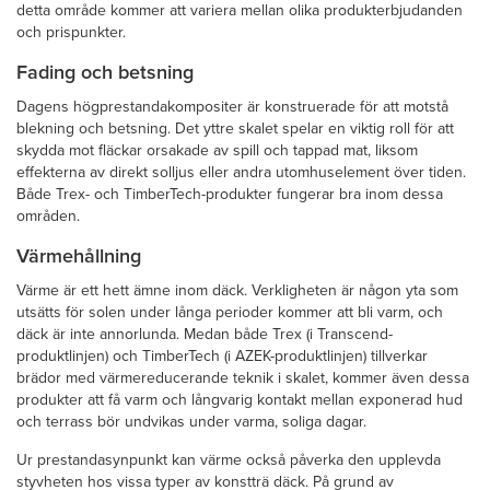
detta område kommer att variera mellan olika produkterbjudanden
och prispunkter.
Fading och betsning
Dagens högprestandakompositer är konstruerade för att motstå
blekning och betsning. Det yttre skalet spelar en viktig roll för att
skydda mot fläckar orsakade av spill och tappad mat, liksom
effekterna av direkt solljus eller andra utomhuselement över tiden.
Både Trex- och TimberTech-produkter fungerar bra inom dessa
områden.
Värmehållning
Värme är ett hett ämne inom däck. Verkligheten är någon yta som
utsätts för solen under långa perioder kommer att bli varm, och
däck är inte annorlunda. Medan både Trex (i Transcend-
produktlinjen) och TimberTech (i AZEK-produktlinjen) tillverkar
brädor med värmereducerande teknik i skalet, kommer även dessa
produkter att få varm och långvarig kontakt mellan exponerad hud
och terrass bör undvikas under varma, soliga dagar.
Ur prestandasynpunkt kan värme också påverka den upplevda
styvheten hos vissa typer av konstträ däck. På grund av