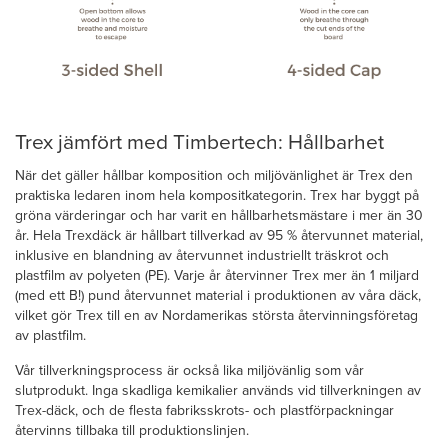
Trex jämfört med Timbertech: Hållbarhet
När det gäller hållbar komposition och miljövänlighet är Trex den
praktiska ledaren inom hela kompositkategorin. Trex har byggt på
gröna värderingar och har varit en hållbarhetsmästare i mer än 30
år. Hela Trexdäck är hållbart tillverkad av 95 % återvunnet material,
inklusive en blandning av återvunnet industriellt träskrot och
plastfilm av polyeten (PE). Varje år återvinner Trex mer än 1 miljard
(med ett B!) pund återvunnet material i produktionen av våra däck,
vilket gör Trex till en av Nordamerikas största återvinningsföretag
av plastfilm.
Vår tillverkningsprocess är också lika miljövänlig som vår
slutprodukt. Inga skadliga kemikalier används vid tillverkningen av
Trex-däck, och de flesta fabriksskrots- och plastförpackningar
återvinns tillbaka till produktionslinjen.