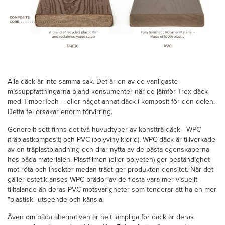
Alla däck är inte samma sak. Det är en av de vanligaste
missuppfattningarna bland konsumenter när de jämför Trex-däck
med TimberTech – eller något annat däck i komposit för den delen.
Detta fel orsakar enorm förvirring.
Generellt sett finns det två huvudtyper av konstträ däck - WPC
(träplastkomposit) och PVC (polyvinylklorid). WPC-däck är tillverkade
av en träplastblandning och drar nytta av de bästa egenskaperna
hos båda materialen. Plastfilmen (eller polyeten) ger beständighet
mot röta och insekter medan träet ger produkten densitet. När det
gäller estetik anses WPC-brädor av de flesta vara mer visuellt
tilltalande än deras PVC-motsvarigheter som tenderar att ha en mer
"plastisk" utseende och känsla.
Även om båda alternativen är helt lämpliga för däck är deras