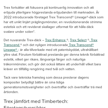
Trex fortsätter att fokusera på kontinuerlig innovation och att
erbjuda ytterligare högprestanda erbjudanden till marknaden. År
2022 introducerade företaget Trex Transcend® Lineage®-däck som
har ett unikt linjärt präglingsmönster, en revolutionerande strimma
estetisk och ett reviderat skallager utformat för att hålla däck
svalare under solen*.
Det nuvarande Trex-däck –
Trex Enhance
®,
Trex Select
®,
Trex
Transcend
® och det nyligen introducerade
Trex Transcend®
Lineage®
- är alla tillverkade med ett patentskyddat, ultrahållbart
yttre skal. Förutom förbättrad prestanda ger denna teknik förbättrad
estetik, vilket ger rikare, långvariga färger och naturliga
träkornmönster, och gör det också lättare att underhåll vilket bara
kräver en tillfällig rengöring med tvål och vatten.
Tack vare tekniska framsteg som dessa presterar dagens
kompositer betydligt bättre än sina tidiga
generationsmotsvarigheter och överträffar och överträffar trä med
årtionden.
Trex jämfört med Timbertech:
Företagsöversikter