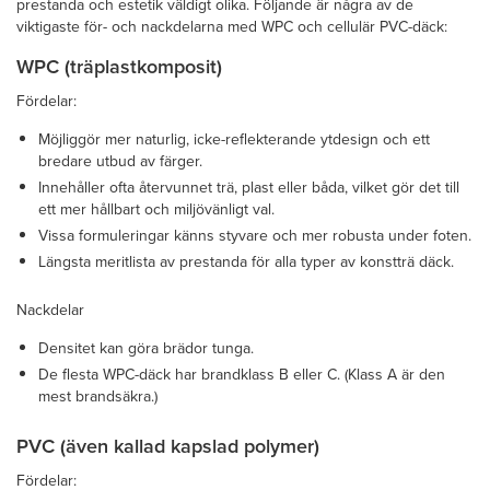
prestanda och estetik väldigt olika. Följande är några av de
viktigaste för- och nackdelarna med WPC och cellulär PVC-däck:
WPC (träplastkomposit)
Fördelar:
Möjliggör mer naturlig, icke-reflekterande ytdesign och ett
bredare utbud av färger.
Innehåller ofta återvunnet trä, plast eller båda, vilket gör det till
ett mer hållbart och miljövänligt val.
Vissa formuleringar känns styvare och mer robusta under foten.
Längsta meritlista av prestanda för alla typer av konstträ däck.
Nackdelar
Densitet kan göra brädor tunga.
De flesta WPC-däck har brandklass B eller C. (Klass A är den
mest brandsäkra.)
PVC (även kallad kapslad polymer)
Fördelar: