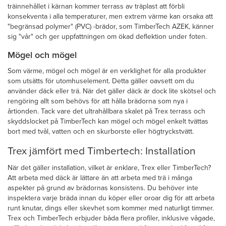
träinnehållet i kärnan kommer terrass av träplast att förbli
konsekventa i alla temperaturer, men extrem värme kan orsaka att
"begränsad polymer" (PVC) -brädor, som TimberTech AZEK, känner
sig "vår" och ger uppfattningen om ökad deflektion under foten.
Mögel och mögel
Som värme, mögel och mögel är en verklighet för alla produkter
som utsätts för utomhuselement. Detta gäller oavsett om du
använder däck eller trä. När det gäller däck är dock lite skötsel och
rengöring allt som behövs för att hålla brädorna som nya i
årtionden. Tack vare det ultrahållbara skalet på Trex terrass och
skyddslocket på TimberTech kan mögel och mögel enkelt tvättas
bort med tvål, vatten och en skurborste eller högtryckstvätt.
Trex jämfört med Timbertech: Installation
När det gäller installation, vilket är enklare, Trex eller TimberTech?
Att arbeta med däck är lättare än att arbeta med trä i många
aspekter på grund av brädornas konsistens. Du behöver inte
inspektera varje bräda innan du köper eller oroar dig för att arbeta
runt knutar, dings eller skevhet som kommer med naturligt timmer.
Trex och TimberTech erbjuder båda flera profiler, inklusive vågade,