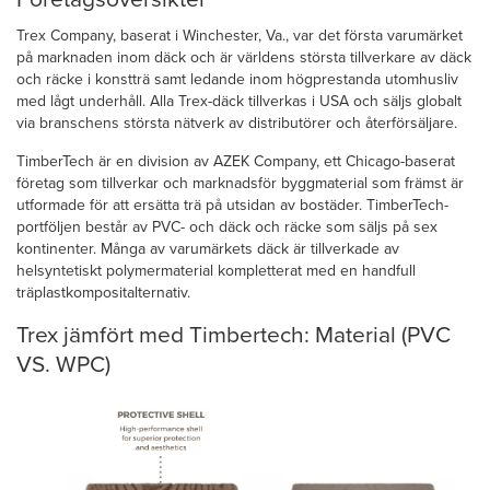
Trex Company, baserat i Winchester, Va., var det första varumärket
på marknaden inom däck och är världens största tillverkare av däck
och räcke i konstträ samt ledande inom högprestanda utomhusliv
med lågt underhåll. Alla Trex-däck tillverkas i USA och säljs globalt
via branschens största nätverk av distributörer och återförsäljare.
TimberTech är en division av AZEK Company, ett Chicago-baserat
företag som tillverkar och marknadsför byggmaterial som främst är
utformade för att ersätta trä på utsidan av bostäder. TimberTech-
portföljen består av PVC- och däck och räcke som säljs på sex
kontinenter. Många av varumärkets däck är tillverkade av
helsyntetiskt polymermaterial kompletterat med en handfull
träplastkompositalternativ.
Trex jämfört med Timbertech: Material (PVC
VS. WPC)