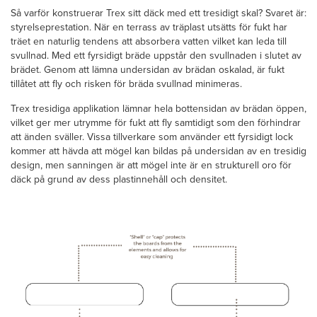
Så varför konstruerar Trex sitt däck med ett tresidigt skal? Svaret är:
styrelseprestation. När en terrass av träplast utsätts för fukt har
träet en naturlig tendens att absorbera vatten vilket kan leda till
svullnad. Med ett fyrsidigt bräde uppstår den svullnaden i slutet av
brädet. Genom att lämna undersidan av brädan oskalad, är fukt
tillåtet att fly och risken för bräda svullnad minimeras.
Trex tresidiga applikation lämnar hela bottensidan av brädan öppen,
vilket ger mer utrymme för fukt att fly samtidigt som den förhindrar
att änden sväller. Vissa tillverkare som använder ett fyrsidigt lock
kommer att hävda att mögel kan bildas på undersidan av en tresidig
design, men sanningen är att mögel inte är en strukturell oro för
däck på grund av dess plastinnehåll och densitet.