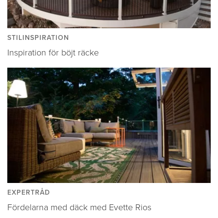
STILINSPIRATION
Inspiration för böjt räcke
EXPERTRÅD
Fördelarna med däck med Evette Rios