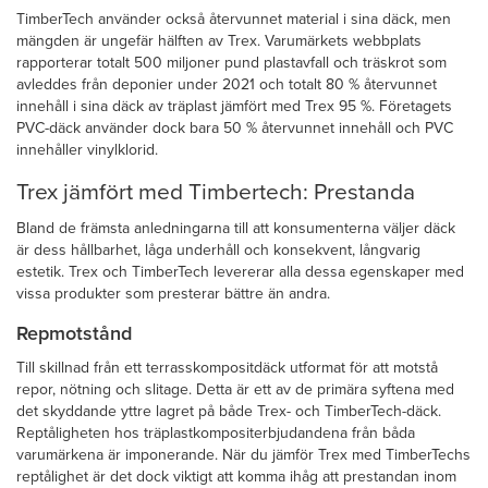
TimberTech använder också återvunnet material i sina däck, men
mängden är ungefär hälften av Trex. Varumärkets webbplats
rapporterar totalt 500 miljoner pund plastavfall och träskrot som
avleddes från deponier under 2021 och totalt 80 % återvunnet
innehåll i sina däck av träplast jämfört med Trex 95 %. Företagets
PVC-däck använder dock bara 50 % återvunnet innehåll och PVC
innehåller vinylklorid.
Trex jämfört med Timbertech: Prestanda
Bland de främsta anledningarna till att konsumenterna väljer däck
är dess hållbarhet, låga underhåll och konsekvent, långvarig
estetik. Trex och TimberTech levererar alla dessa egenskaper med
vissa produkter som presterar bättre än andra.
Repmotstånd
Till skillnad från ett terrasskompositdäck utformat för att motstå
repor, nötning och slitage. Detta är ett av de primära syftena med
det skyddande yttre lagret på både Trex- och TimberTech-däck.
Reptåligheten hos träplastkompositerbjudandena från båda
varumärkena är imponerande. När du jämför Trex med TimberTechs
reptålighet är det dock viktigt att komma ihåg att prestandan inom