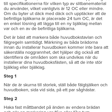
till specifikationerna för vilken typ av slitbanematerial
du använder, vilket vanligtvis är 12 OC eller mindre.
Om du byter ut däck med däck och upptäcker att de
befintliga bjälkarna är placerade 24 tum OC, är det
en enkel lösning att lägga till en ny bjälklag mellan
var och en av de befintliga bjälkarna.
Det är bäst att markera både huvudbokstavlan och
fälgregeln samtidigt. Märkning av båda brädorna
innan du installerar huvudboken kommer inte bara att
säkerställa noggrannhet, det hjälper dig också att
identifiera de områden som ska undvikas när du
installerar dina huvudboksfästen, så att de inte stör
bjälklag eller bjälklag.
Steg 1
När de är skurna till storlek, ställ både fälgbjälken och
huvudboken, sida vid sida, på ett par såghästar.
Steg 2
Haka fast måttbandet på änden av endera brädan