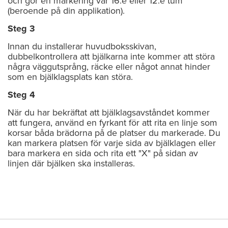
och gör en markering var 16:e eller 12:e tum
(beroende på din applikation).
Steg 3
Innan du installerar huvudboksskivan,
dubbelkontrollera att bjälkarna inte kommer att störa
några väggutsprång, räcke eller något annat hinder
som en bjälklagsplats kan störa.
Steg 4
När du har bekräftat att bjälklagsavståndet kommer
att fungera, använd en fyrkant för att rita en linje som
korsar båda brädorna på de platser du markerade. Du
kan markera platsen för varje sida av bjälklagen eller
bara markera en sida och rita ett "X" på sidan av
linjen där bjälken ska installeras.