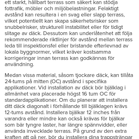
ett starkt, hållbart terrass som säkert kan stödja
fottrafik, möbler och miljöbelastningar. Felaktigt
avstånd kan resultera i en svag eller slapp terrass,
vilket potentiellt kan skapa säkerhetsrisker som
snubbelrisker, strukturell instabilitet eller för tidigt
slitage av däck. Dessutom kan underlåtenhet att följa
rekommenderade riktlinjer för avstånd mellan terrass
leda till inspektionsfel eller bristande efterlevnad av
lokala byggnormer, vilket kräver kostsamma
korrigeringar innan terrass kan godkännas för
användning.
Medan vissa material, såsom tjockare däck, kan tillåta
24-tums på mitten (OC) avstånd i specifika
applikationer. Vid installation av däck bör bjälklag i
allmänhet vara placerade högst 16 tum OC för
standardapplikationer. Om du planerar att installera
ditt däck diagonalt i förhållande till bjälklagen krävs
12-tums avstånd. Installera bjälkar 12 inches från
varandra eller mindre kan också krävas för bjälkar
som bär tyngre laster, har längre spännvidder, eller
använda invecklade terrass. På grund av den extra
kraften att gå ner, bör du installera dina trappsträngar